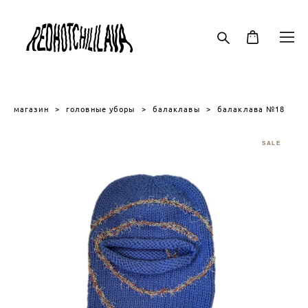
магазин
>
головные уборы
>
балаклавы
>
балаклава №18
SALE