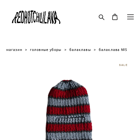
магазин
>
головные уборы
>
балаклавы
>
балаклава №5
SALE