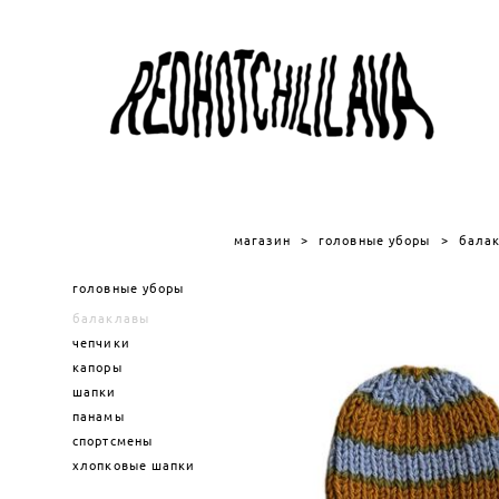
магазин
>
головные уборы
>
бала
головные уборы
балаклавы
чепчики
капоры
шапки
панамы
спортсмены
хлопковые шапки