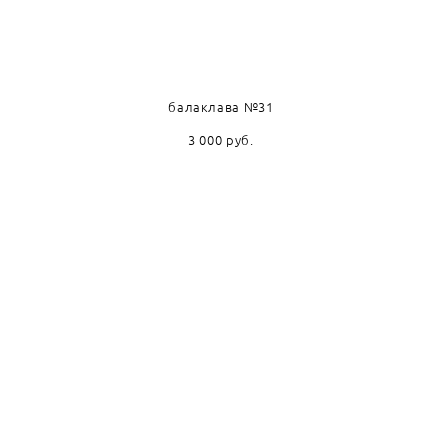
балаклава №31
3 000 pуб.