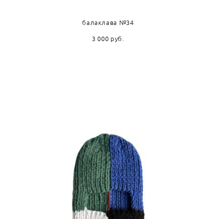
балаклава №34
3 000 pуб.