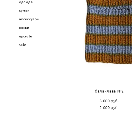
одежда
сумки
аксессуары
носки
upcycle
sale
балаклава №2
3 000 pуб.
2 000 pуб.