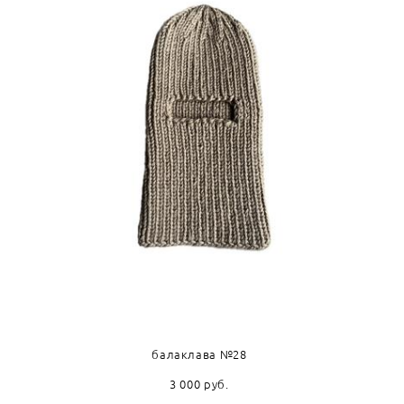
балаклава №28
3 000 pуб.