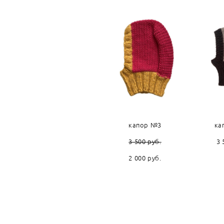
капор №3
ка
3 500 pуб.
3 
2 000 pуб.