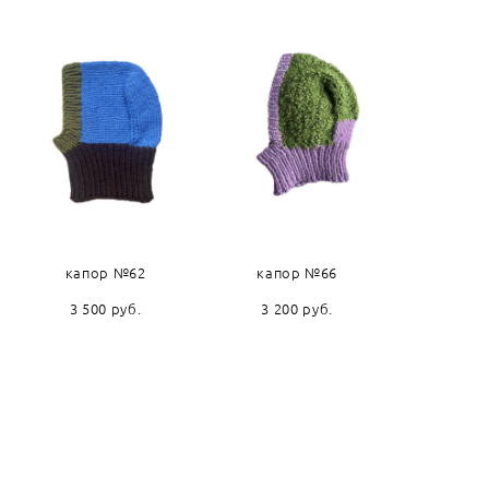
капор №62
капор №66
3 500 pуб.
3 200 pуб.