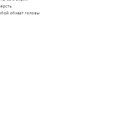
шерсть
юбой обхват головы