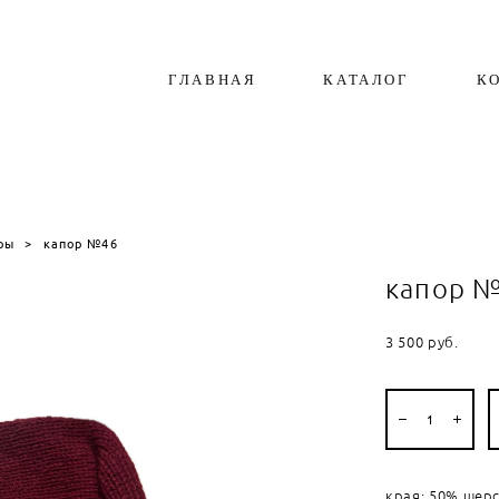
ГЛАВНАЯ
КАТАЛОГ
К
ры
>
капор №46
капор 
3 500 pуб.
края: 50% шерс