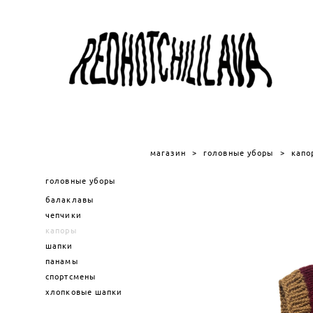
магазин
>
головные уборы
>
капо
головные уборы
балаклавы
чепчики
капоры
шапки
панамы
спортсмены
хлопковые шапки