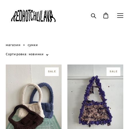
магазин
>
сумки
Сортировка:
новинки
SALE
SALE