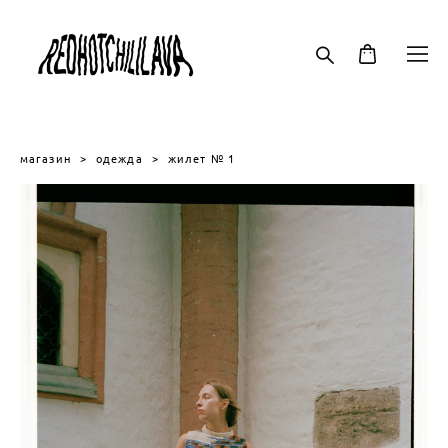
магазин
>
одежда
>
жилет № 1