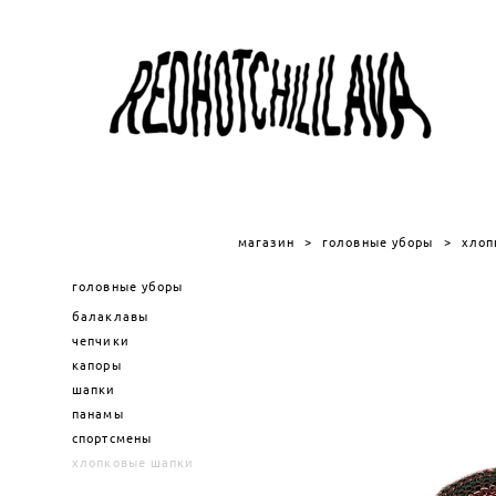
магазин
>
головные уборы
>
хлоп
головные уборы
балаклавы
чепчики
капоры
шапки
панамы
спортсмены
хлопковые шапки