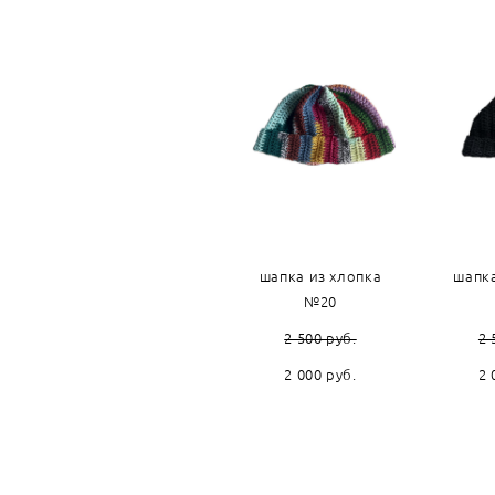
шапка из хлопка
шапка
№20
2 500 pуб.
2 
2 000 pуб.
2 